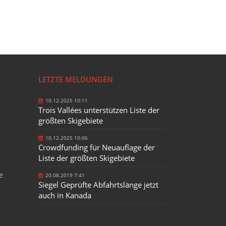
LETZTE MELDUNGEN
10.12.2025 10:11
Trois Vallées unterstützen Liste der
größten Skigebiete
10.12.2025 10:06
Crowdfunding für Neuauflage der
Liste der größten Skigebiete
e
20.08.2019 7:41
Siegel Geprüfte Abfahrtslänge jetzt
auch in Kanada