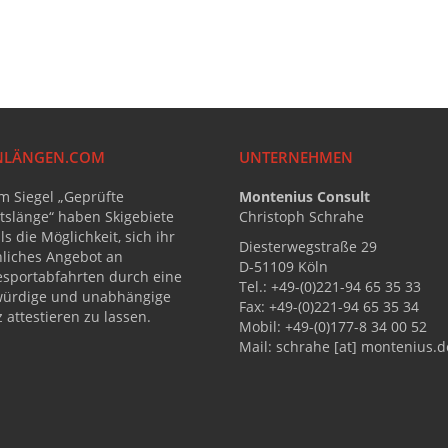
ENLÄNGEN.COM
UNTERNEHMEN
m Siegel „Geprüfte
Montenius Consult
tslänge“ haben Skigebiete
Christoph Schrahe
s die Möglichkeit, sich ihr
Diesterwegstraße 29
hliches Angebot an
D-51109 Köln
sportabfahrten durch eine
Tel.: +49-(0)221-94 65 35 33
würdige und unabhängige
Fax: +49-(0)221-94 65 35 34
 attestieren zu lassen.
Mobil: +49-(0)177-8 34 00 52
Mail: schrahe [at] montenius.d