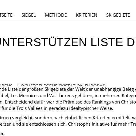
TSEITE
SIEGEL
METHODE
KRITERIEN
SKIGEBIETE
UNTERSTÜTZEN LISTE D
ORENS – HÖCHSTGELEGENE SKISTATION EUROPAS
ende Liste der größten Skigebiete der Welt der unabhängige Beleg 
ibel, Les Menuires und Val Thorens gehören, in mehreren Katego
n. Entscheidend dafür war die Prämisse des Rankings von Christo
 für die Trois Vallées in geradezu idealtypischer Weise.
Birnen vergleicht, sondern nach einheitlichen Kriterien ermittelt, w
rzen und sie entschlossen sich, Christophs Initiative für mehr T
n.