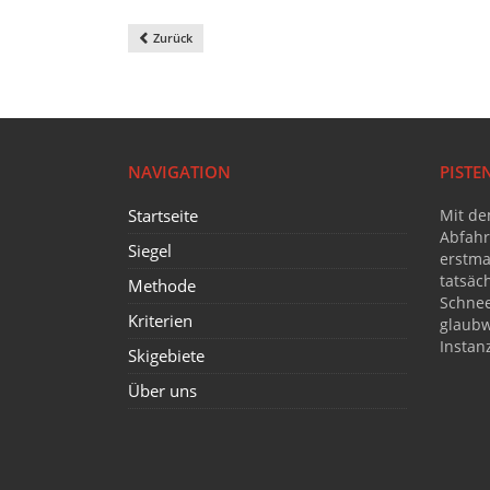
Zurück
NAVIGATION
PIST
Startseite
Mit de
Abfahr
Siegel
erstmal
tatsäc
Methode
Schnee
Kriterien
glaub
Instanz
Skigebiete
Über uns